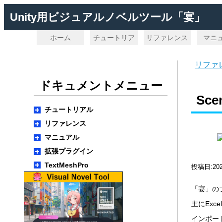
Unity用ビジュアルノベルツール「宴」
ホーム
チュートリア
リファレンス
マニ
ル
リファ
ドキュメントメニュー
Sce
チュートリアル
リファレンス
マニュアル
拡張プラグイン
TextMeshPro
投稿日:20
「宴」のプ
主にEx
インポー