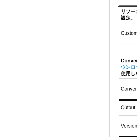
リソー
設定。
Custom
Conver
ウンロ
使用し
Convert
Output 
Versio