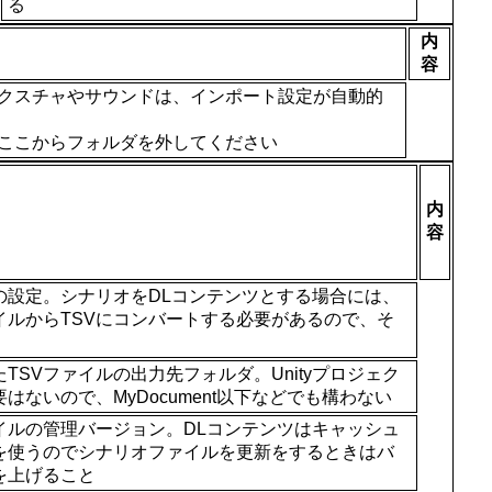
る
内
容
クスチャやサウンドは、インポート設定が自動的
ここからフォルダを外してください
内
容
の設定。シナリオをDLコンテンツとする場合には、
イルからTSVにコンバートする必要があるので、そ
TSVファイルの出力先フォルダ。Unityプロジェク
はないので、MyDocument以下などでも構わない
イルの管理バージョン。DLコンテンツはキャッシュ
を使うのでシナリオファイルを更新をするときはバ
を上げること