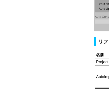
リフ
名前
Project
AutoIm