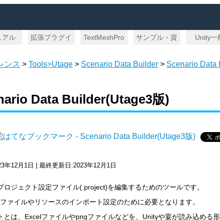
ュアル
拡張プラグイ
TextMeshPro
サンプル・資
Unity
ン
料
レンス
>
Tools>Utage
>
Scenario Data Builder
>
Scenario Data
nario Data Builder(Utage3版)
23年12月1日 | 最終更新日:2023年12月1日
ロジェクト設定ファイル(.project)を編集するためのツールです。
celファイルやリソースのインポート設定のために必要となります。
トとは、Excelファイルやpngファイルなどを、Unityや宴が読み込