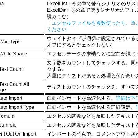
rs
ExcelList：その章で使うシナリオのリス
ExcelDir：その章で使うシナリオの
読みこむ）
「エクセルファイルを複数使ったり、章
ください
ウェイトタイプが適切に設定されているか
Wait Type
オフにするとチェックしない)
White Space
エクセルデータの末端などに空白が混じ
文字数をカウントしてチェックする。同
Text Count
クする。
大量にテキストがあると処理負荷が高い
ext Count All
テキストカウントのチェックを、すべて
age
uto Import
自動インポートを高速化する。
詳細は下
uto Import Type
自動インポートを高速化する詳細設定。
Fomula
エクセルの関数などを反映したテキスト
Numreic
エクセルの関数などを反映したテキスト
t Out On Import
インポートの時点で、コメントアウトさ