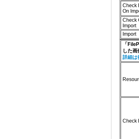
Check 
On Imp
Check 
Import
Import
「Fil
した画
詳細は
Resour
Check 