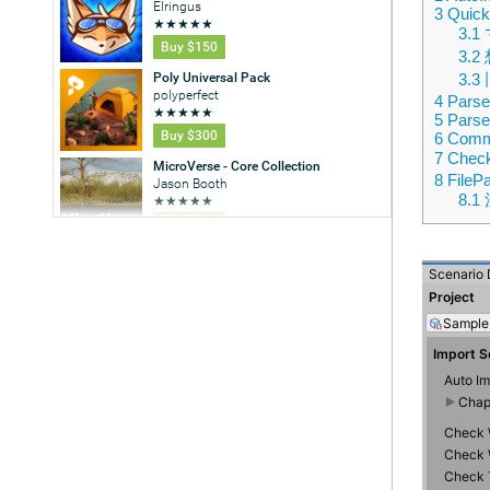
3
Quick 
3.1
3.2
3.3
4
Parse
5
Parse
6
Comme
7
Check
8
FileP
8.1