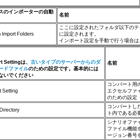
スのインポーターの自動
名前
ここに設定されたフォルダ以下のテ
 Import Folders
に設定されます。
インポート設定を手動で行う場合は
t Settingは、
古いタイプのサーバーからのダ
名前
ードファイル
のための設定です。基本的には
ないでください
コンバート用
 Setting
エクセルファ
のための設定
コンバートした
Directory
ト内である必要
シナリオファ
n
ファイル機能
ージョン番号