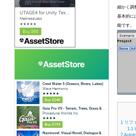
細かく調
基本的に
能です。
1
リフ
1.1
2
AutoI