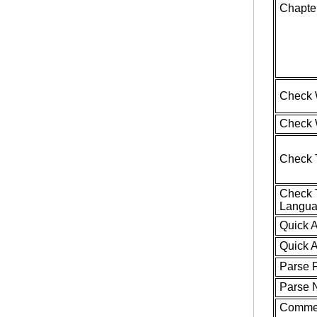
Chapte
Check 
Check 
Check 
Check T
Langu
Quick A
Quick A
Parse 
Parse 
Commen