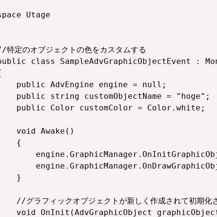
space Utage

 //特定のオブジェクトの色をカスタムする

public class SampleAdvGraphicObjectEvent : Mon


    public AdvEngine engine = null;

    public string customObjectName = "hoge";

    public Color customColor = Color.white;

    void Awake()

   {

        engine.GraphicManager.OnInitGraphicObj
        engine.GraphicManager.OnDrawGraphicObj
   }

     //グラフィックオブジェクトが新しく作成されて初期化
    void OnInit(AdvGraphicObject graphicObject