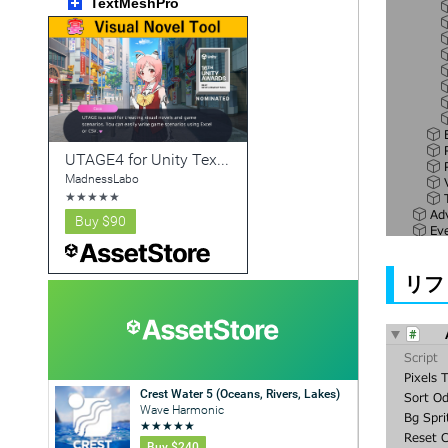
TextMeshPro
リフ