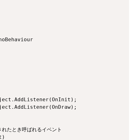
oBehaviour

ect.AddListener(OnInit);

ect.AddListener(OnDraw);

されたとき呼ばれるイベント

)
