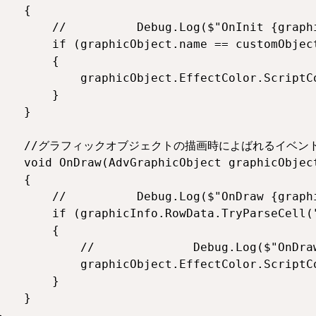
   {

        //          Debug.Log($"OnInit {graphi
        if (graphicObject.name == customObject
       {

            graphicObject.EffectColor.ScriptCo
       }

   }

     //グラフィックオブジェクトの描画時によばれるイベント
    void OnDraw(AdvGraphicObject graphicObject
   {

        //          Debug.Log($"OnDraw {graphi
        if (graphicInfo.RowData.TryParseCell("
       {

            //              Debug.Log($"OnDraw
            graphicObject.EffectColor.ScriptCo
       }

   }


