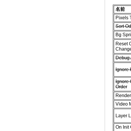
名前
Pixels 
Sort Od
Bg Spr
Reset 
Change
Debug 
Ignore
Ignore 
Order
Render
Video 
Layer L
On Init