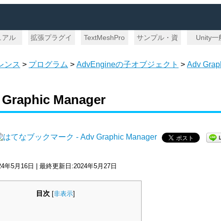
ュアル
拡張プラグイ
TextMeshPro
サンプル・資
Unity
ン
料
レンス
>
プログラム
>
AdvEngineの子オブジェクト
>
Adv Grap
 Graphic Manager
24年5月16日 | 最終更新日:2024年5月27日
目次
[
非表示
]