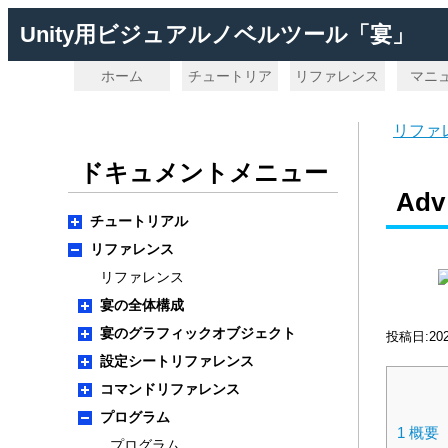
Unity用ビジュアルノベルツール「宴」
ホーム
チュートリア
リファレンス
マニ
ル
リファ
ドキュメントメニュー
Adv
チュートリアル
リファレンス
リファレンス
宴の全体構成
宴のグラフィックオブジェクト
投稿日:20
設定シートリファレンス
コマンドリファレンス
プログラム
1
概要
プログラム