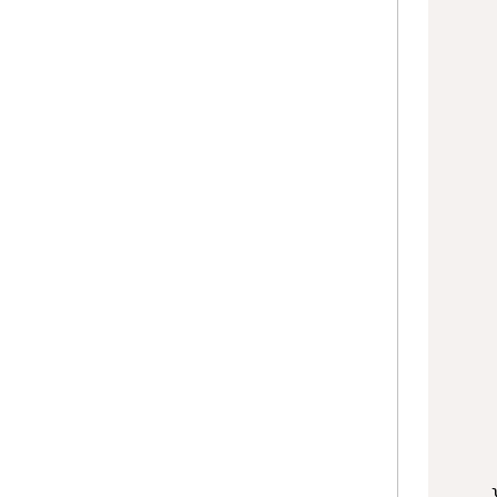
     
    
    
     
    
     
     
   
    
     
    
    
     
    
    
     
     
    }