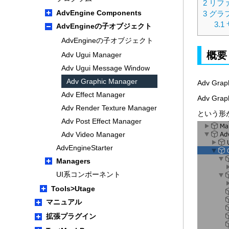
2
リフ
AdvEngine Components
3
グラ
3.1
AdvEngineの子オブジェクト
AdvEngineの子オブジェクト
概要
Adv Ugui Manager
Adv Ugui Message Window
Adv Graphic Manager
Adv G
Adv Effect Manager
Adv G
Adv Render Texture Manager
という形
Adv Post Effect Manager
Adv Video Manager
AdvEngineStarter
Managers
UI系コンポーネント
Tools>Utage
マニュアル
拡張プラグイン