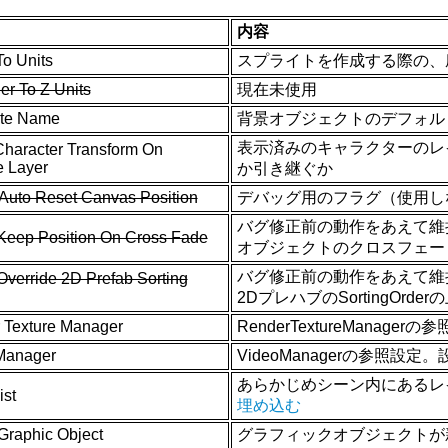
内容
To Units
スプライトを作成する際の、座
er To Z Units
現在未使用
ite Name
背景オブジェクトのデフォル
表示済みのキャラクターのレイ
Character Transform On
 Layer
か引き継ぐか
Auto Reset Canvas Position
デバッグ用のフラグ（使用し
バグ修正前の動作をあえて維
 Keep Position On Cross Fade
オブジェクトのクロスフェー
バグ修正前の動作をあえて維
Override 2D Prefab Sorting
2DプレハブのSortingOrd
 Texture Manager
RenderTextureMan
Manager
VideoManagerの参照
あらかじめシーン内にあるレ
ist
埋め込む
 Graphic Object
グラフィックオブジェクトが