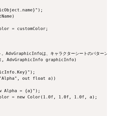
cObject.name}");

Name)

lor = customColor;

。AdvGraphicInfoは、キャラクターシートのパターンご
, AdvGraphicInfo graphicInfo)

cInfo.Key}");

Alpha", out float a))

 Alpha = {a}");

lor = new Color(1.0f, 1.0f, 1.0f, a);
