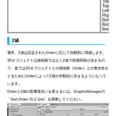
TopCen
TopRigh
LeftCen
RightCe
BottomL
Bottom
Bottom
Z値
通常、Z値は設定されたOrderに応じて自動的に増減します。
3Dオブジェクトは描画順ではなくZ値で前後関係が決まるの
で、宴では2Dオブジェクトとの描画順（Order）との整合性を
とるためにOrderによってZ値が自動的に決まるようになって
います。
OrderとZ値の影響度合いを変えるには、GraphicManagerの
「Sort Order To Z Unit」を調整してください。