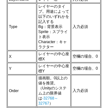
レイヤーのタイ
プ。用途によって
以下のいずれかを
記入する
Type
Bg：背景表示
入力必須
Sprite：スプライ
ト表示
Character：キャ
ラクター
レイヤーの中心座
空欄の場合、0
X
標X
レイヤーの中心座
空欄の場合、0
Y
標Y
描画順。0以上の
値を推奨。
（Unityのシステ
入力必須
Order
ム上の限界値
は
-32768～
32767
）