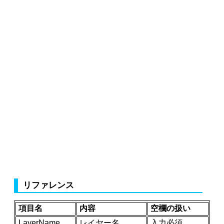
リファレンス
項目名
内容
空欄の扱い
LayerName
レイヤー名
入力必須