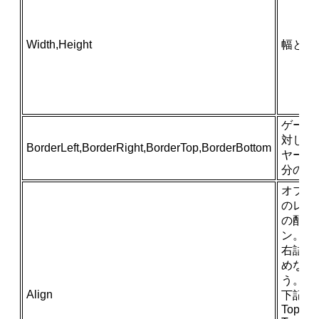
Width,Height
幅と高
ゲーム
対して
BorderLeft,BorderRight,BorderTop,BorderBottom
ヤーの
分の設
オブジ
のレイ
の配置
ン。
右詰め
めなど
う。
Align
下記か
TopLeft