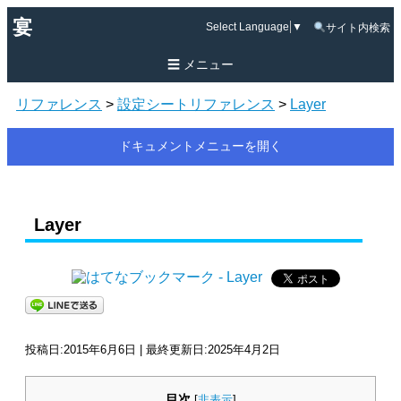
宴
Select Language
▼
サイト内検索
メニュー
リファレンス
>
設定シートリファレンス
>
Layer
ドキュメントメニューを開く
Layer
投稿日:2015年6月6日 | 最終更新日:2025年4月2日
目次
[
非表示
]