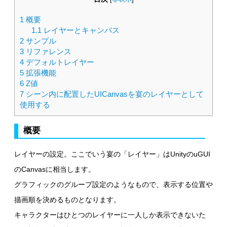
1
概要
1.1
レイヤーとキャンバス
2
サンプル
3
リファレンス
4
デフォルトレイヤー
5
拡張機能
6
Z値
7
シーン内に配置したUICanvasを宴のレイヤーとして
使用する
概要
レイヤーの設定。ここでいう宴の「レイヤー」はUnityのuGUI
のCanvasに相当します。
グラフィックのグループ設定のようなもので、表示する位置や
描画順を決めるものとなります。
キャラクターはひとつのレイヤーに一人しか表示できないた