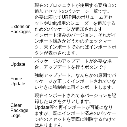
現在のプロジェクトが使用する宴独自の
追加アセットのパッケージ一覧です。
必要に応じてURP用のボリュームアセ
ットやUnity6用のシェーダーを追加する
Extension
ためのパッケージが追加されます
Packages
インポート済みのバージョン、それがイ
ンポート済みかどうかのチェックマー
ク、未インポートであればインポートボ
タンが表示されます。
パッケージのアップデートが必要な場
Update
合、アップデートを行うボタンです
強制アップデート。なんらかの原因でパ
Force
ッケージが正しくインポートされていな
Update
いときに強制的に再インポートします。
現在インポートされてるバージョンを記
録したログをクリアします。
Clear
Update等で再インポートが可能になり
Package
ますが、既にインポート済みのパッケー
Logs
ジ内のアセットを実際に削除するわけで
はありません