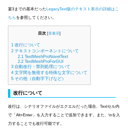
宴3までの基本だった
LegacyText版のテキスト表示の詳細はこ
ちら
を参照してください。
目次
[
非表示
]
1
改行について
2
テキストコンポーネントについて
2.1
TextMeshProNovelText
2.2
TextMeshProForGUI
3
自動改行・禁則処理について
4
文字間を無視する特殊な文字について
5
その他（自動字下げなど）
改行について
改行は、シナリオファイルがエクエルだった場合、Textセル内
で「Alt+Enter」を入力することで追加できます。また、\nを入
力することでも改行可能です。