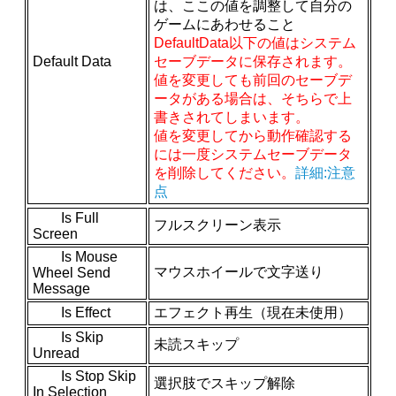
は、ここの値を調整して自分の
ゲームにあわせること
DefaultData以下の値はシステム
Default Data
セーブデータに保存されます。
値を変更しても前回のセーブデ
ータがある場合は、そちらで上
書きされてしまいます。
値を変更してから動作確認する
には一度システムセーブデータ
を削除してください。
詳細:注意
点
Is Full
フルスクリーン表示
Screen
Is Mouse
マウスホイールで文字送り
Wheel Send
Message
Is Effect
エフェクト再生（現在未使用）
Is Skip
未読スキップ
Unread
Is Stop Skip
選択肢でスキップ解除
In Selection