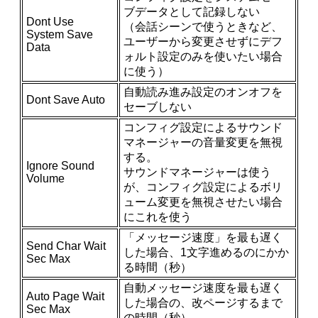
ブデータとして記録しない
Dont Use
（会話シーンで使うときなど、
System Save
ユーザーから変更させずにデフ
Data
ォルト設定のみを使いたい場合
に使う）
自動読み進み設定のオンオフを
Dont Save Auto
セーブしない
コンフィグ設定によるサウンド
マネージャーの音量変更を無視
する。
Ignore Sound
サウンドマネージャーは使う
Volume
が、コンフィグ設定によるボリ
ューム変更を無視させたい場合
にこれを使う
「メッセージ速度」を最も遅く
Send Char Wait
した場合、1文字進めるのにかか
Sec Max
る時間（秒）
自動メッセージ速度を最も遅く
Auto Page Wait
した場合の、改ページするまで
Sec Max
の時間（秒）