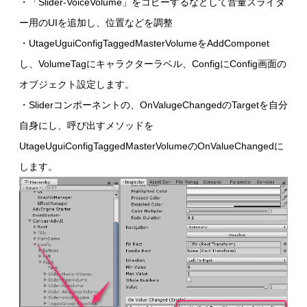
・「Slider-VoiceVolume」をコピーするなどして音量スライダ
ー用のUIを追加し、位置などを調整
・UtageUguiConfigTaggedMasterVolumeをAddComponet
し、VolumeTagにキャラクターラベル、ConfigにConfig画面の
オブジェクト設定します。
・Sliderコンポーネントの、OnValugeChangedのTargetを自分
自身にし、呼び出すメソッドを
UtageUguiConfigTaggedMasterVolumeのOnValueChangedに
します。