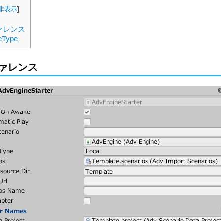
非表示
]
ァレンス
eType
ァレンス