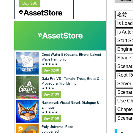
名前
Is Loa
Is Auto
Start S
Engine
Strage
Scenar
Root R
Server
Scenar
Use Ch
Chapte
Scenari