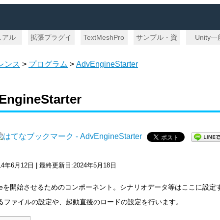
ュアル
拡張プラグイ
TextMeshPro
サンプル・資
Unity
ン
料
レンス
>
プログラム
>
AdvEngineStarter
EngineStarter
14年6月12日 | 最終更新日:2024年5月18日
ngineを開始させるためのコンポーネント。シナリオデータ等はここに設定
るファイルの設定や、起動直後のロードの設定を行います。