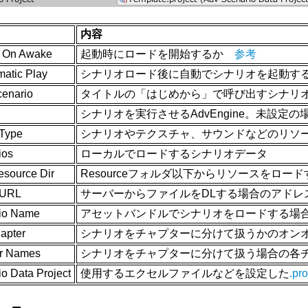
内容
d On Awake
起動時にロードを開始するか
参考
matic Play
シナリオロード後に自動でシナリオを起動す
cenario
タイトルの「はじめから」で呼び出すシナリオの
シナリオを実行させるAdvEngine。未設
 Type
シナリオやテクスチャ、サウンドなどのリソ
ios
ローカルでロードするシナリオデータ
esource Dir
Resourceフォルダ以下からリソースをロ
 URL
サーバーからファイルをDLする場合のアドレ
io Name
アセットバンドルでシナリオをロードする場
apter
シナリオをチャプターに分けて扱うかのオン
r Names
シナリオをチャプターに分けて扱う場合の各
o Data Project
使用するエクセルファイルなどを設定した
.p