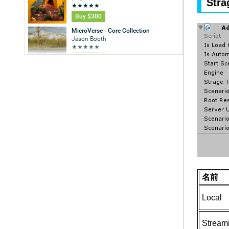
Stra
名前
Local
Stream