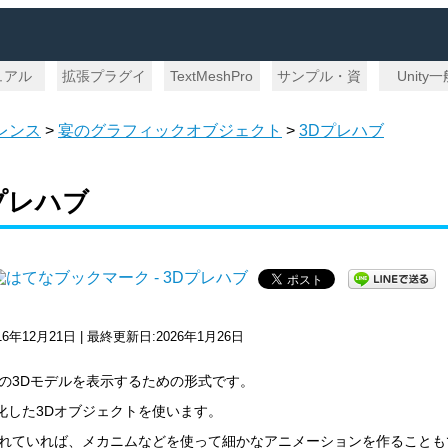
ュアル
拡張プラグイ
TextMeshPro
サンプル・資
Unity
ン
料
レンス
>
宴のグラフィックオブジェクト
>
3Dプレハブ
プレハブ
16年12月21日 | 最終更新日:2026年1月26日
標準の3Dモデルを表示するための形式です。
化した3Dオブジェクトを使います。
yに慣れていれば、メカニムなどを使って細かなアニメーションを作ること