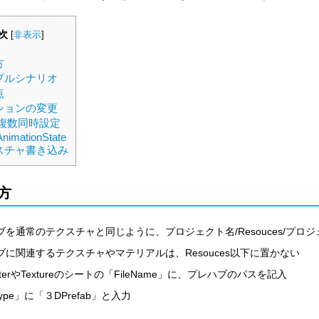
次
[
非表示
]
方
プルシナリオ
点
ションの変更
複数同時設定
nimationState
スチャ書き込み
方
を通常のテクスチャと同じように、プロジェクト名/Resouces/プロ
ブに関連するテクスチャやマテリアルは、Resouces以下に置かない
cterやTextureのシートの「FileName」に、プレハブのパスを記入
Type」に「３DPrefab」と入力