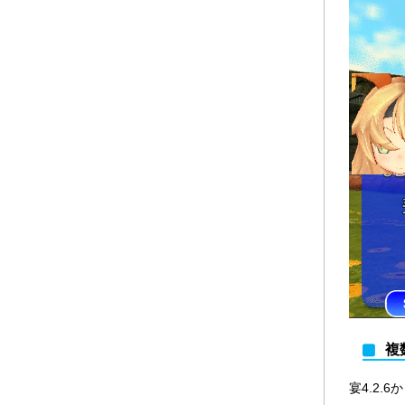
複
宴4.2