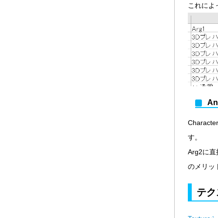
これによ
An
Chara
す。
Arg2に
のメリッ
テク