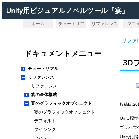
Unity用ビジュアルノベルツール「宴」
ホーム
チュートリア
リファレンス
マニ
ル
リファ
ドキュメントメニュー
3D
チュートリアル
リファレンス
リファレンス
宴の全体構成
宴のグラフィックオブジェクト
投稿日:20
宴のグラフィックオブジェクト
Unity
デフォルト
プレハブ
ダイシング
Unit
アバター