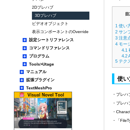
2Dプレハブ
目
3Dプレハブ
ビデオオブジェクト
1
使い
2
サン
表示コンポーネントのOverride
3
注意
設定シートリファレンス
4
モー
コマンドリファレンス
4.1
4.2
A
プログラム
5
テク
Tools>Utage
マニュアル
使い
拡張プラグイン
TextMeshPro
・プレハブ
・プレハ
・Chara
・「File