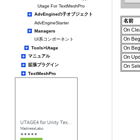
Utage For TextMeshPro
AdvEngineの子オブジェクト
名前
AdvEngineStarter
On Cle
Managers
On Beg
UI系コンポーネント
Tools>Utage
On Begi
マニュアル
On Upd
拡張プラグイン
On Sel
TextMeshPro