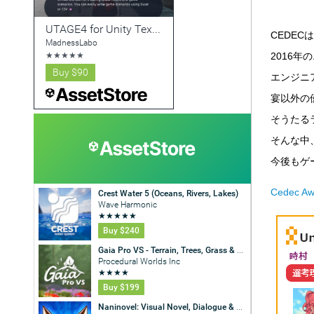
CEDE
2016
エンジニア
宴以外の優秀
そうたる
そんな中
今後もゲ
Cedec Aw